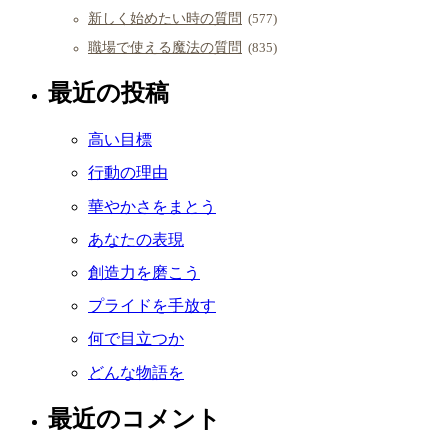
新しく始めたい時の質問
(577)
職場で使える魔法の質問
(835)
最近の投稿
高い目標
行動の理由
華やかさをまとう
あなたの表現
創造力を磨こう
プライドを手放す
何で目立つか
どんな物語を
最近のコメント