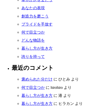
あなたの表現
創造力を磨こう
プライドを手放す
何で目立つか
どんな物語を
暮らし方が生き方
誇りを持って
最近のコメント
褒められた分だけ
に
ひとみ
より
何で目立つか
に
hirohiro
より
暮らし方が生き方
に
港
より
暮らし方が生き方
に
ヒラカン
より