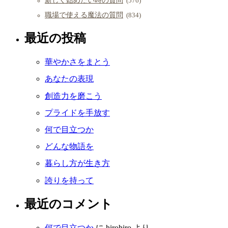
新しく始めたい時の質問
(576)
職場で使える魔法の質問
(834)
最近の投稿
華やかさをまとう
あなたの表現
創造力を磨こう
プライドを手放す
何で目立つか
どんな物語を
暮らし方が生き方
誇りを持って
最近のコメント
何で目立つか
に
hirohiro
より