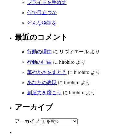
プライドを手放す
何で目立つか
どんな物語を
最近のコメント
行動の理由
に
リヴィエール
より
行動の理由
に
hirohiro
より
華やかさをまとう
に
hirohiro
より
あなたの表現
に
hirohiro
より
創造力を磨こう
に
hirohiro
より
アーカイブ
アーカイブ