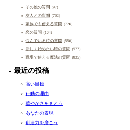
その他の質問
(97)
友人との質問
(762)
家族でも使える質問
(726)
恋の質問
(164)
悩んでいる時の質問
(550)
新しく始めたい時の質問
(577)
職場で使える魔法の質問
(835)
最近の投稿
高い目標
行動の理由
華やかさをまとう
あなたの表現
創造力を磨こう