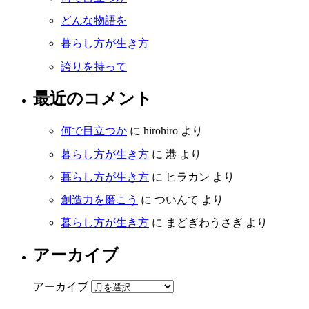
どんな物語を
暮らし方が生き方
誇りを持って
最近のコメント
何で目立つか
に
hirohiro
より
暮らし方が生き方
に
港
より
暮らし方が生き方
に
ヒラカン
より
創造力を磨こう
に
ついんて
より
暮らし方が生き方
に
まどぎわうさぎ
より
アーカイブ
アーカイブ