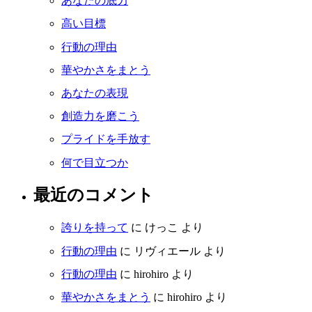
あなたの底力
高い目標
行動の理由
華やかさをまとう
あなたの表現
創造力を磨こう
プライドを手放す
何で目立つか
最近のコメント
誇りを持って
に
けっこ
より
行動の理由
に
リヴィエール
より
行動の理由
に
hirohiro
より
華やかさをまとう
に
hirohiro
より