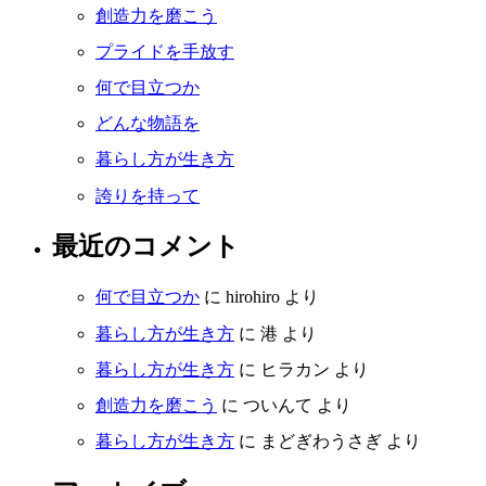
創造力を磨こう
プライドを手放す
何で目立つか
どんな物語を
暮らし方が生き方
誇りを持って
最近のコメント
何で目立つか
に
hirohiro
より
暮らし方が生き方
に
港
より
暮らし方が生き方
に
ヒラカン
より
創造力を磨こう
に
ついんて
より
暮らし方が生き方
に
まどぎわうさぎ
より