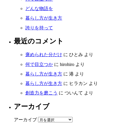
どんな物語を
暮らし方が生き方
誇りを持って
最近のコメント
褒められた分だけ
に
ひとみ
より
何で目立つか
に
hirohiro
より
暮らし方が生き方
に
港
より
暮らし方が生き方
に
ヒラカン
より
創造力を磨こう
に
ついんて
より
アーカイブ
アーカイブ