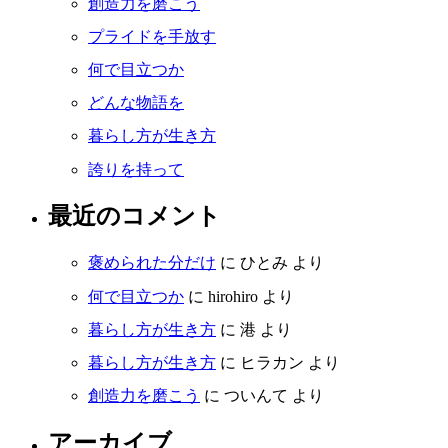
創造力を磨こう
プライドを手放す
何で目立つか
どんな物語を
暮らし方が生き方
誇りを持って
最近のコメント
褒められた分だけ
に
ひとみ
より
何で目立つか
に
hirohiro
より
暮らし方が生き方
に
港
より
暮らし方が生き方
に
ヒラカン
より
創造力を磨こう
に
ついんて
より
アーカイブ