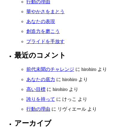
行動の理由
華やかさをまとう
あなたの表現
創造力を磨こう
プライドを手放す
最近のコメント
前代未聞のチャレンジ
に
hirohiro
より
あなたの底力
に
hirohiro
より
高い目標
に
hirohiro
より
誇りを持って
に
けっこ
より
行動の理由
に
リヴィエール
より
アーカイブ