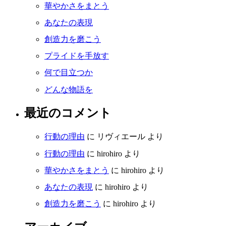
華やかさをまとう
あなたの表現
創造力を磨こう
プライドを手放す
何で目立つか
どんな物語を
最近のコメント
行動の理由
に
リヴィエール
より
行動の理由
に
hirohiro
より
華やかさをまとう
に
hirohiro
より
あなたの表現
に
hirohiro
より
創造力を磨こう
に
hirohiro
より