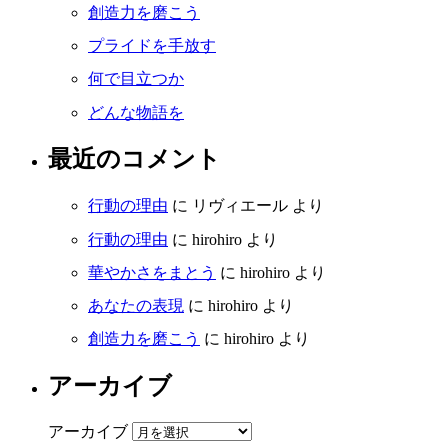
創造力を磨こう
プライドを手放す
何で目立つか
どんな物語を
最近のコメント
行動の理由
に
リヴィエール
より
行動の理由
に
hirohiro
より
華やかさをまとう
に
hirohiro
より
あなたの表現
に
hirohiro
より
創造力を磨こう
に
hirohiro
より
アーカイブ
アーカイブ