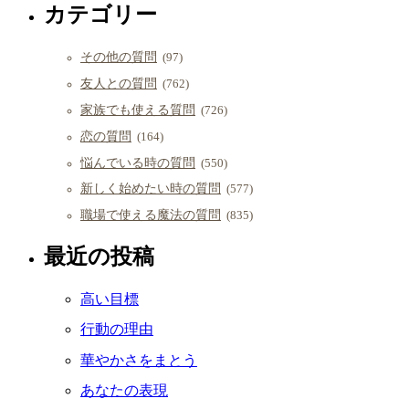
カテゴリー
その他の質問
(97)
友人との質問
(762)
家族でも使える質問
(726)
恋の質問
(164)
悩んでいる時の質問
(550)
新しく始めたい時の質問
(577)
職場で使える魔法の質問
(835)
最近の投稿
高い目標
行動の理由
華やかさをまとう
あなたの表現