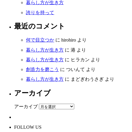
暮らし方が生き方
誇りを持って
最近のコメント
何で目立つか
に
hirohiro
より
暮らし方が生き方
に
港
より
暮らし方が生き方
に
ヒラカン
より
創造力を磨こう
に
ついんて
より
暮らし方が生き方
に
まどぎわうさぎ
より
アーカイブ
アーカイブ
FOLLOW US