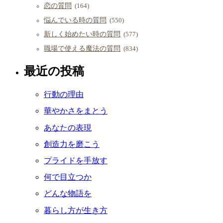
恋の質問
(164)
悩んでいる時の質問
(550)
新しく始めたい時の質問
(577)
職場で使える魔法の質問
(834)
最近の投稿
行動の理由
華やかさをまとう
あなたの表現
創造力を磨こう
プライドを手放す
何で目立つか
どんな物語を
暮らし方が生き方