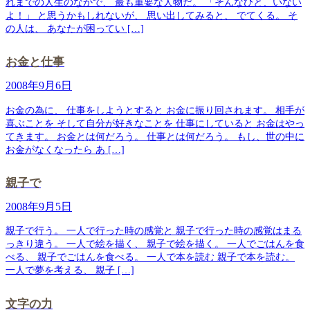
れまでの人生のなかで、 最も重要な人物だ。 「そんなひと、いない
よ！」 と思うかもしれないが、 思い出してみると、 でてくる。 そ
の人は、 あなたが困ってい […]
お金と仕事
2008年9月6日
お金の為に、 仕事をしようとすると お金に振り回されます。 相手が
喜ぶことを そして自分が好きなことを 仕事にしていると お金はやっ
てきます。 お金とは何だろう。 仕事とは何だろう。 もし、世の中に
お金がなくなったら あ […]
親子で
2008年9月5日
親子で行う。 一人で行った時の感覚と 親子で行った時の感覚はまる
っきり違う。 一人で絵を描く、 親子で絵を描く。 一人でごはんを食
べる、 親子でごはんを食べる。 一人で本を読む 親子で本を読む。
一人で夢を考える、 親子 […]
文字の力