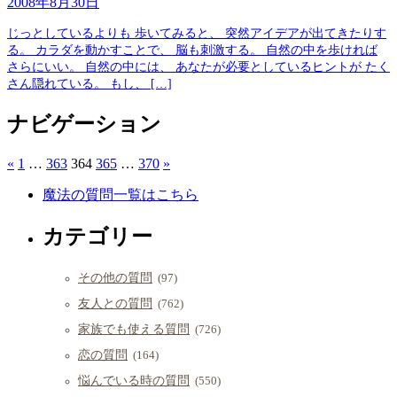
2008年8月30日
じっとしているよりも 歩いてみると、 突然アイデアが出てきたりす
る。 カラダを動かすことで、 脳も刺激する。 自然の中を歩ければ
さらにいい。 自然の中には、 あなたが必要としているヒントが たく
さん隠れている。 もし、 […]
ナビゲーション
«
1
…
363
364
365
…
370
»
魔法の質問一覧はこちら
カテゴリー
その他の質問
(97)
友人との質問
(762)
家族でも使える質問
(726)
恋の質問
(164)
悩んでいる時の質問
(550)