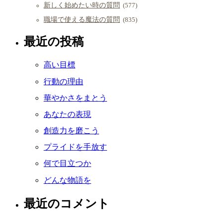
新しく始めたい時の質問
(577)
職場で使える魔法の質問
(835)
最近の投稿
高い目標
行動の理由
華やかさをまとう
あなたの表現
創造力を磨こう
プライドを手放す
何で目立つか
どんな物語を
最近のコメント