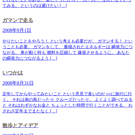
てみる。 というのは避けたい […]
ガマンで走る
2008年9月1日
やりたいことをやろう！ という考えも必要だが、 ガマンする！ とい
うことも必要。 ガマンをして、 蓄積されたエネルギーは 瞬発力につ
ながる。 車が動く時も 燃料を圧縮して 爆発させるように。 あなた
の瞬発力につながるよう […]
いつかは
2008年8月31日
定年してからやってみたいこと という意見で多いのが ○○に旅行に行
く。 それは南の島だったり クルーズだったり。 よくよく調べてみる
と それはわずかなお金と ちょっとした時間で行くことができる。 わ
ざわざ定年までまたなく […]
散歩とアイデア