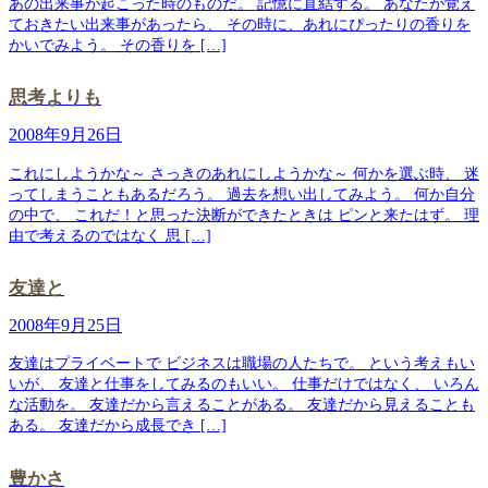
あの出来事が起こった時のものだ。 記憶に直結する。 あなたが覚え
ておきたい出来事があったら、 その時に、あれにぴったりの香りを
かいでみよう。 その香りを […]
思考よりも
2008年9月26日
これにしようかな～ さっきのあれにしようかな～ 何かを選ぶ時、 迷
ってしまうこともあるだろう。 過去を想い出してみよう。 何か自分
の中で、 これだ！と思った決断ができたときは ピンと来たはず。 理
由で考えるのではなく 思 […]
友達と
2008年9月25日
友達はプライベートで ビジネスは職場の人たちで。 という考えもい
いが、 友達と仕事をしてみるのもいい。 仕事だけではなく、 いろん
な活動を。 友達だから言えることがある。 友達だから見えることも
ある。 友達だから成長でき […]
豊かさ