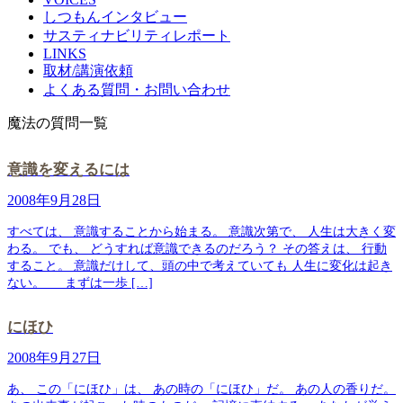
しつもんインタビュー
サスティナビリティレポート
LINKS
取材/講演依頼
よくある質問・お問い合わせ
魔法の質問一覧
意識を変えるには
2008年9月28日
すべては、 意識することから始まる。 意識次第で、 人生は大きく変
わる。 でも、 どうすれば意識できるのだろう？ その答えは、 行動
すること。 意識だけして、頭の中で考えていても 人生に変化は起き
ない。 まずは一歩 […]
にほひ
2008年9月27日
あ、 この「にほひ」は、 あの時の「にほひ」だ。 あの人の香りだ。