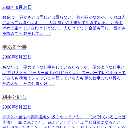
2008年9月24日
お金は、 豊かさとは同じとは限らない。 何が豊かなのか、 それは人
によっても違うはず。 人は 豊かさを求めて生きている。 お金を
求めて生きているわけではない。 人だけでなく 企業も同じ。 豊かさ
を求めて 活動をしてい […]
夢ある仕事
2008年9月23日
あなたは、 夢のような仕事をしているだろうか。 夢のような仕事と
は 芸能人とか サッカー選手だけじゃない。 スーパーでレジをうって
いる人も 街角でティッシュを配っている人も 夢の仕事になり得る。
その人が、 その仕事が好 […]
相手と同じ
2008年9月22日
子供との魔法の質問授業を 多くやっている。 心がけていることは
子供と一緒に遊ぶこと。 遊ぶということとは 同じ目線になること。
同じ思考になること。 同じく楽しむこと。 相手と同じになることで