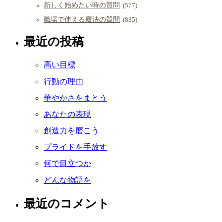
新しく始めたい時の質問
(577)
職場で使える魔法の質問
(835)
最近の投稿
高い目標
行動の理由
華やかさをまとう
あなたの表現
創造力を磨こう
プライドを手放す
何で目立つか
どんな物語を
最近のコメント