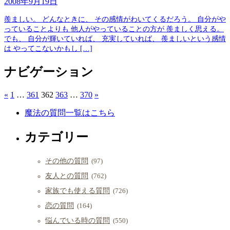
2008年9月19日
羨ましい。 どんなときに、 その感情がわいてくるだろう。 自分がや
っていることよりも 他人がやっていることの方が 羨ましく思える。
でも、 自分が輝いていれば、 充実していれば、 羨ましいという感情
は やってこないかもし […]
ナビゲーション
«
1
…
361
362
363
…
370
»
魔法の質問一覧はこちら
カテゴリー
その他の質問
(97)
友人との質問
(762)
家族でも使える質問
(726)
恋の質問
(164)
悩んでいる時の質問
(550)