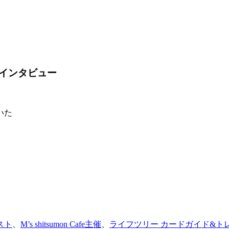
インタビュー
いた
スト
、
M’s shitsumon Cafe主催
、
ライフツリー カードガイド&ト