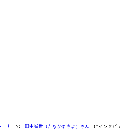
レーナー
の「
田中聖世（たなかまさよ）さん
」にインタビュー