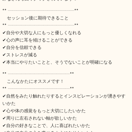
** ┈┈┈┈┈┈┈┈┈┈┈┈┈┈┈**
セッション後に期待できること
** ┈┈┈┈┈┈┈┈┈┈┈┈┈┈┈**
✔︎自分や大切な人にもっと優しくなれる
✔︎心の声に耳を傾けることができる
✔︎自分を信頼できる
✔︎ストレスが減る
✔︎本当にやりたいことと、そうでないことが明確になる
** ┈┈┈┈┈┈┈┈┈┈┈┈┈┈**
こんなかたにオススメです！
** ┈┈┈┈┈┈┈┈┈┈┈┈┈┈**
✔︎自然をみたり触れたりするとインスピレーションが湧きやす
いかた
✔︎心や体の感覚をもっと大切にしたいかた
✔︎周りに左右されない軸が欲しいかた
✔︎自分の好きなことで、人に喜ばれたいかた