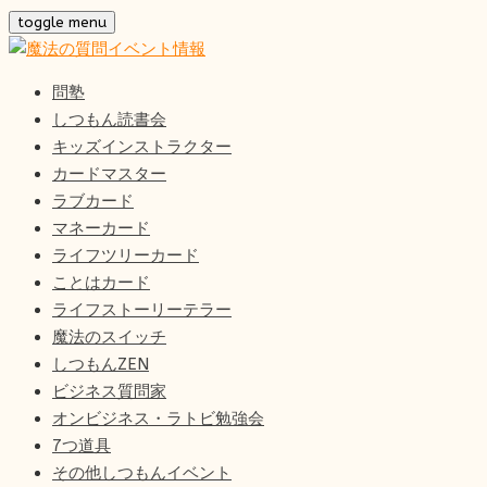
Skip
toggle menu
to
content
問塾
しつもん読書会
キッズインストラクター
カードマスター
ラブカード
マネーカード
ライフツリーカード
ことはカード
ライフストーリーテラー
魔法のスイッチ
しつもんZEN
ビジネス質問家
オンビジネス・ラトビ勉強会
7つ道具
その他しつもんイベント