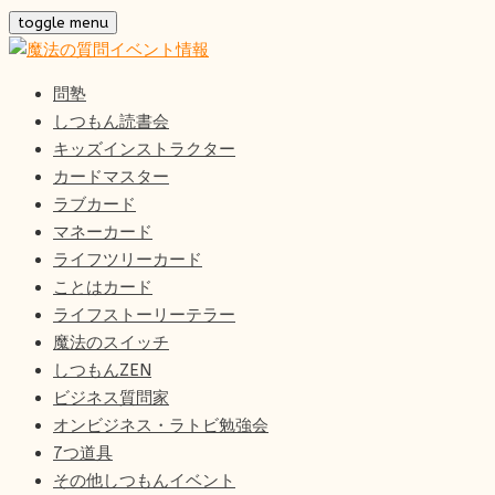
Skip
toggle menu
to
content
問塾
しつもん読書会
キッズインストラクター
カードマスター
ラブカード
マネーカード
ライフツリーカード
ことはカード
ライフストーリーテラー
魔法のスイッチ
しつもんZEN
ビジネス質問家
オンビジネス・ラトビ勉強会
7つ道具
その他しつもんイベント