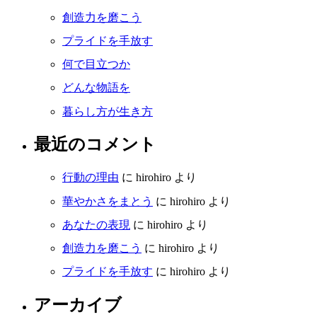
創造力を磨こう
プライドを手放す
何で目立つか
どんな物語を
暮らし方が生き方
最近のコメント
行動の理由
に
hirohiro
より
華やかさをまとう
に
hirohiro
より
あなたの表現
に
hirohiro
より
創造力を磨こう
に
hirohiro
より
プライドを手放す
に
hirohiro
より
アーカイブ